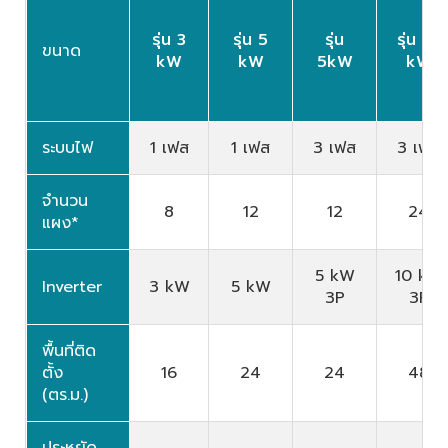
รุ่น 3
รุ่น 5
รุ่น
รุ่น 10
ขนาด
kW
kW
5kW
kW
ระบบไฟ
1 เฟส
1 เฟส
3 เฟส
3 เฟส
จำนวน
8
12
12
24
แผง*
5 kW
10 kW
Inverter
3 kW
5 kW
3P
3P
พื้นที่ติด
ตั้ง
16
24
24
48
(ตร.ม.)